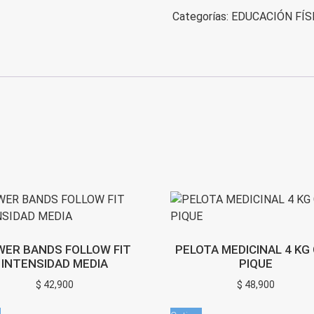
ABIERTA
Categorías:
EDUCACIÓN FÍS
X
10
cantidad
ER BANDS FOLLOW FIT
PELOTA MEDICINAL 4 KG
INTENSIDAD MEDIA
PIQUE
$
42,900
$
48,900