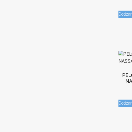
Cotizar
PEL
NA
Cotizar