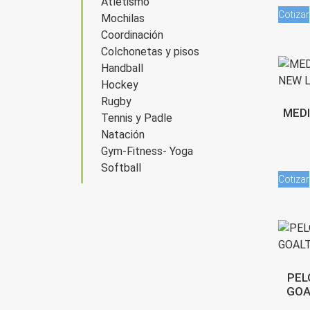
Atletismo
Cotizar
Mochilas
Coordinación
Colchonetas y pisos
Handball
Hockey
Rugby
MED
Tennis y Padle
Natación
Gym-Fitness- Yoga
Softball
Cotizar
PEL
GOA