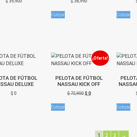
$
39,900
$
38,990
Cotizar
Cotizar
¡Oferta!
OTA DE FÚTBOL
PELOTA DE FÚTBOL
PELOT
SSAU DELUXE
NASSAU KICK OFF
NASSAU
El
El
$
0
$
72,900
$
0
precio
precio
Cotizar
Cotizar
original
actual
era:
es:
$ 72,900.
$ 0.
1
2
3
→